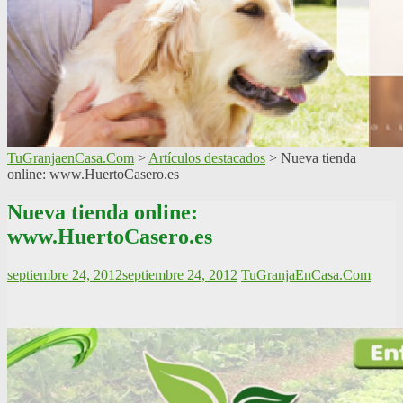
TuGranjaenCasa.Com
>
Artículos destacados
>
Nueva tienda
online: www.HuertoCasero.es
Nueva tienda online:
www.HuertoCasero.es
septiembre 24, 2012
septiembre 24, 2012
TuGranjaEnCasa.Com