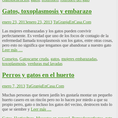
Gatos, toxoplasmosis y embarazo
enero 23, 2013
enero 23, 2013
TuGranjaEnCasa.Com
Las mujeres embarazadas y los gatos pueden convivir
perfectamente. Es verdad que uno de los focos de contagio de la
enfermedad llamada toxoplasmosis son los gatos, entre otras cosas,
pero esto no significa que tengamos que abandonar a nuestro gato
Leer más …
Consejos
,
Gatos
carne cruda
,
gatos
,
mujeres embarazadas
,
toxoplasmosis
,
verduras mal lavadas
Perros y gatos en el huerto
enero 7, 2013
TuGranjaEnCasa.Com
Muchas personas que tienen jardín les gustaría montar un pequeño
huerto casero en un rincón pero no lo hacen por miedo a que su
propio perro, gato o incluso los gatos del vecino, destrocen todo lo
que se siembre y
Leer más …