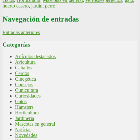
Gatos
,
Horticultura
,
Mascotas en general
,
Perros
desperfectos
,
gato
,
huerto casero
,
jardín
,
perro
Navegación de entradas
Entradas anteriores
Categorías
Artículos destacados
Avicultura
Caballos
Cerdos
Cinegética
Consejos
Cunicultura
Curiosidades
Gatos
Hámsters
Horticultura
Jardineria
Mascotas en general
Notícias
Novedades