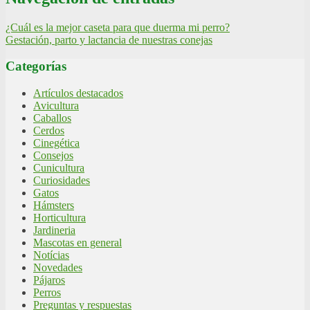
¿Cuál es la mejor caseta para que duerma mi perro?
Gestación, parto y lactancia de nuestras conejas
Categorías
Artículos destacados
Avicultura
Caballos
Cerdos
Cinegética
Consejos
Cunicultura
Curiosidades
Gatos
Hámsters
Horticultura
Jardineria
Mascotas en general
Notícias
Novedades
Pájaros
Perros
Preguntas y respuestas