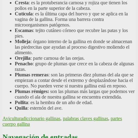
Cresta
: es la protuberancia carnosa y rojiza que tienen los
pollos en la parte superior de la cabeza.
Cutícula
: es la última capa del huevo y que se aplica en la
vagina de la gallina. Forma una barrera contra
microorganismos patógenos.
Escamas
: tejito cutáneo córneo que recubre las patas y los
pies.
Molleja
: órgano interno de la gallina en donde se almacenan
las piedrecitas que ayudan al proceso digestivo moliendo el
alimento.
Orejilla
: parte carnosa de las orejas.
Penacho
: grupo de plumas que crece en la cabeza de algunas
razas.
Plumas remeras
: son las primeras diez plumas del ala que se
empiezan a contar desde el extremo y desplazándose hacia el
cuerpo. No pueden verse si nuestra gallina está en reposo.
Plumas rémiges:
son las plumas más largas que podemos ver
cuando el ala de nuestra gallina se encuentra extendida.
Pollita
: es la hembra de un año de edad.
Quilla
: esternón del ave.
Avicultura
diccionario gallinas
,
palabras claves gallinas
,
partes
cuerpo gallina
Navegación de entradas