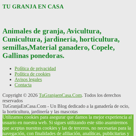
TU GRANJA EN CASA
Animales de granja, Avicultura,
Cunicultura, jardinería, horticultura,
semillas,Material ganadero, Copele,
Gallinas ponedoras.
Política de privacidad
Política de cookies
Avisos legales
Contacta
Copyright © 2026
TuGranjaenCasa.Com
. Todos los derechos
reservados
TuGranjaEnCasa.Com - Un Blog dedicado a la ganadería de ocio,
la horticultura, jardinería y las mascotas
Utilizamos cookies para asegurar que damos la mejor experiencia al
usuario en nuestra web. Si sigues utilizando este sitio asumiremos
que aceptas nuestras cookies y las de terceros, no necesarias para la
navegación, con finalidades de afiliación, analíticas, publicitarias y