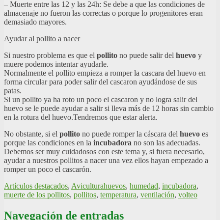
– Muerte entre las 12 y las 24h: Se debe a que las condiciones de
almacenaje no fueron las correctas o porque lo progenitores eran
demasiado mayores.
Ayudar al pollito a nacer
Si nuestro problema es que el
pollito
no puede salir del
huevo
y
muere podemos intentar ayudarle.
Normalmente el pollito empieza a romper la cascara del huevo en
forma circular para poder salir del cascaron ayudándose de sus
patas.
Si un pollito ya ha roto un poco el cascaron y no logra salir del
huevo se le puede ayudar a salir si lleva más de 12 horas sin cambio
en la rotura del huevo.Tendremos que estar alerta.
No obstante, si el
pollito
no puede romper la cáscara del
huevo
es
porque las condiciones en la
incubadora
no son las adecuadas.
Debemos ser muy cuidadosos con este tema y, si fuera necesario,
ayudar a nuestros pollitos a nacer una vez ellos hayan empezado a
romper un poco el cascarón.
Artículos destacados
,
Avicultura
huevos
,
humedad
,
incubadora
,
muerte de los pollitos
,
pollitos
,
temperatura
,
ventilación
,
volteo
Navegación de entradas