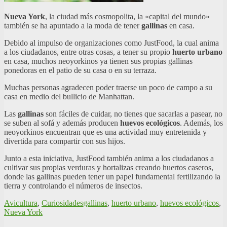
Nueva York
, la ciudad más cosmopolita, la «capital del mundo»
también se ha apuntado a la moda de tener
gallinas
en casa.
Debido al impulso de organizaciones como JustFood, la cual anima
a los ciudadanos, entre otras cosas, a tener su propio
huerto urbano
en casa, muchos neoyorkinos ya tienen sus propias gallinas
ponedoras en el patio de su casa o en su terraza.
Muchas personas agradecen poder traerse un poco de campo a su
casa en medio del bullicio de Manhattan.
Las
gallinas
son fáciles de cuidar, no tienes que sacarlas a pasear, no
se suben al sofá y además producen
huevos ecológicos
. Además, los
neoyorkinos encuentran que es una actividad muy entretenida y
divertida para compartir con sus hijos.
Junto a esta iniciativa, JustFood también anima a los ciudadanos a
cultivar sus propias verduras y hortalizas creando huertos caseros,
donde las gallinas pueden tener un papel fundamental fertilizando la
tierra y controlando el números de insectos.
Avicultura
,
Curiosidades
gallinas
,
huerto urbano
,
huevos ecológicos
,
Nueva York