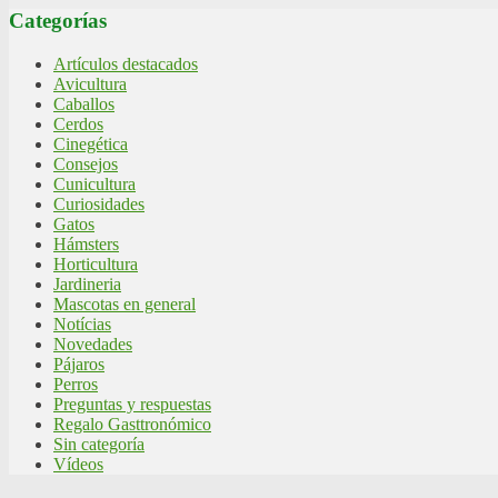
Categorías
Artículos destacados
Avicultura
Caballos
Cerdos
Cinegética
Consejos
Cunicultura
Curiosidades
Gatos
Hámsters
Horticultura
Jardineria
Mascotas en general
Notícias
Novedades
Pájaros
Perros
Preguntas y respuestas
Regalo Gasttronómico
Sin categoría
Vídeos