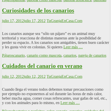
Curiosidades de los canarios
julio 17, 2012
julio 17, 2012
TuGranjaEnCasa.Com
Los canarios aunque sea “sólo un pájaro” es un animal muy
territorial y reacciona de distintas maneras ante la posibilidad de
perder su espacio. A los canarios son amigables, tienen buen carácter
y les gusta vivir en colonias. Si quieres
Leer más …
Pájaros
canario
,
canario como mascota
,
canarios
,
pareja de canarios
Cuidados del canario en verano
julio 12, 2012
julio 12, 2012
TuGranjaEnCasa.Com
Cuando llega el verano todos debemos tomar precauciones como
por ejemplo no exponernos al sol durante las horas de más calor,
beber mucha agua, comer cosas refrescantes, usar gafas de sol, etc.,
y con los animales para lo mismo, en
Leer más …