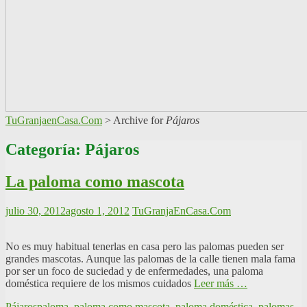
TuGranjaenCasa.Com
>
Archive for
Pájaros
Categoría: Pájaros
La paloma como mascota
julio 30, 2012
agosto 1, 2012
TuGranjaEnCasa.Com
No es muy habitual tenerlas en casa pero las palomas pueden ser
grandes mascotas. Aunque las palomas de la calle tienen mala fama
por ser un foco de suciedad y de enfermedades, una paloma
doméstica requiere de los mismos cuidados
Leer más …
Pájaros
paloma
,
paloma como mascota
,
paloma doméstica
,
palomas