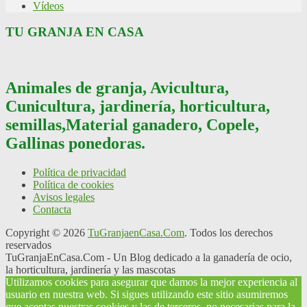
Vídeos
TU GRANJA EN CASA
Animales de granja, Avicultura,
Cunicultura, jardinería, horticultura,
semillas,Material ganadero, Copele,
Gallinas ponedoras.
Política de privacidad
Política de cookies
Avisos legales
Contacta
Copyright © 2026
TuGranjaenCasa.Com
. Todos los derechos
reservados
TuGranjaEnCasa.Com - Un Blog dedicado a la ganadería de ocio,
la horticultura, jardinería y las mascotas
Utilizamos cookies para asegurar que damos la mejor experiencia al
usuario en nuestra web. Si sigues utilizando este sitio asumiremos
que aceptas nuestras cookies y las de terceros, no necesarias para la