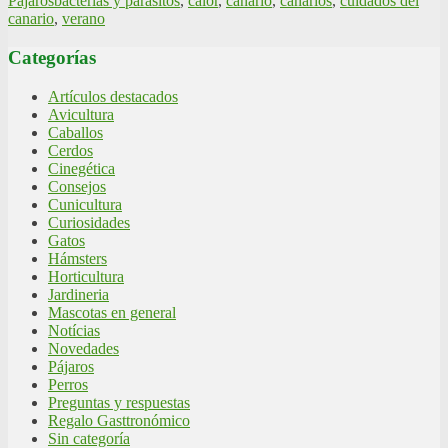
Pájaros
bacterias y parásitos
,
calor
,
canario
,
canarios
,
cuidados del
canario
,
verano
Categorías
Artículos destacados
Avicultura
Caballos
Cerdos
Cinegética
Consejos
Cunicultura
Curiosidades
Gatos
Hámsters
Horticultura
Jardineria
Mascotas en general
Notícias
Novedades
Pájaros
Perros
Preguntas y respuestas
Regalo Gasttronómico
Sin categoría