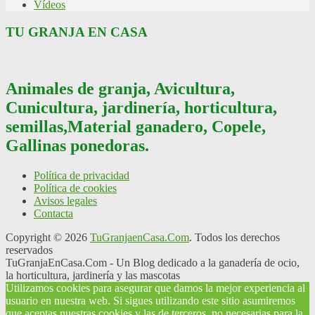
Vídeos
TU GRANJA EN CASA
Animales de granja, Avicultura,
Cunicultura, jardinería, horticultura,
semillas,Material ganadero, Copele,
Gallinas ponedoras.
Política de privacidad
Política de cookies
Avisos legales
Contacta
Copyright © 2026
TuGranjaenCasa.Com
. Todos los derechos
reservados
TuGranjaEnCasa.Com - Un Blog dedicado a la ganadería de ocio,
la horticultura, jardinería y las mascotas
Utilizamos cookies para asegurar que damos la mejor experiencia al
usuario en nuestra web. Si sigues utilizando este sitio asumiremos
que aceptas nuestras cookies y las de terceros, no necesarias para la