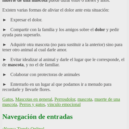
muerte de una mascota
puede durar entre 6 meses y años.
Existen varias formas de aliviar el dolor ante esta situación:
► Expresar el dolor.
► Compartir con la familia y los amigos sobre el
dolor
y pedir
ayuda para superarlo.
► Adquirir otra mascota (no para sustituir a la anterior) sino para
tener otro animal al cual darle amor.
► Evitar idealizar al animal y darle el lugar que le corresponde, el
de
mascota
, y no el de familiar.
► Colaborar con protectoras de animales
► Enterrarlo en un lugar al que podamos ir a menudo para
recordarle y llevarle flores.
Gatos
,
Mascotas en general
,
Perros
dolor
,
mascota
,
muerte de una
mascota
,
Perros y gatos
,
vinculo emocional
Navegación de entradas
¡Nueva Tienda Online!