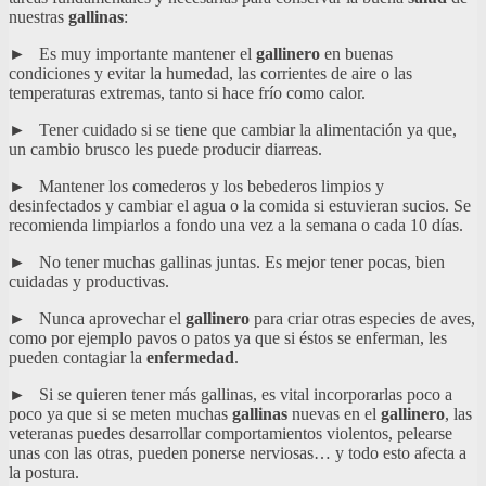
nuestras
gallinas
:
► Es muy importante mantener el
gallinero
en buenas
condiciones y evitar la humedad, las corrientes de aire o las
temperaturas extremas, tanto si hace frío como calor.
► Tener cuidado si se tiene que cambiar la alimentación ya que,
un cambio brusco les puede producir diarreas.
► Mantener los comederos y los bebederos limpios y
desinfectados y cambiar el agua o la comida si estuvieran sucios. Se
recomienda limpiarlos a fondo una vez a la semana o cada 10 días.
► No tener muchas gallinas juntas. Es mejor tener pocas, bien
cuidadas y productivas.
► Nunca aprovechar el
gallinero
para criar otras especies de aves,
como por ejemplo pavos o patos ya que si éstos se enferman, les
pueden contagiar la
enfermedad
.
► Si se quieren tener más gallinas, es vital incorporarlas poco a
poco ya que si se meten muchas
gallinas
nuevas en el
gallinero
, las
veteranas puedes desarrollar comportamientos violentos, pelearse
unas con las otras, pueden ponerse nerviosas… y todo esto afecta a
la postura.