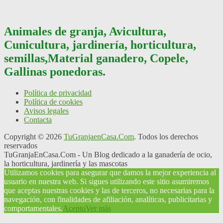
Animales de granja, Avicultura,
Cunicultura, jardinería, horticultura,
semillas,Material ganadero, Copele,
Gallinas ponedoras.
Política de privacidad
Política de cookies
Avisos legales
Contacta
Copyright © 2026
TuGranjaenCasa.Com
. Todos los derechos
reservados
TuGranjaEnCasa.Com - Un Blog dedicado a la ganadería de ocio,
la horticultura, jardinería y las mascotas
Utilizamos cookies para asegurar que damos la mejor experiencia al
usuario en nuestra web. Si sigues utilizando este sitio asumiremos
que aceptas nuestras cookies y las de terceros, no necesarias para la
navegación, con finalidades de afiliación, analíticas, publicitarias y
comportamentales.
Acepto
Ver más