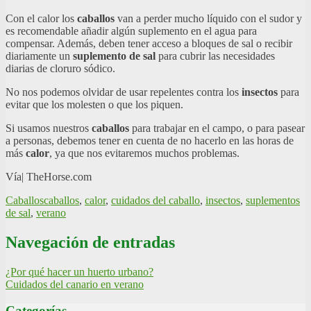
Con el calor los
caballos
van a perder mucho líquido con el sudor y
es recomendable añadir algún suplemento en el agua para
compensar. Además, deben tener acceso a bloques de sal o recibir
diariamente un
suplemento de sal
para cubrir las necesidades
diarias de cloruro sódico.
No nos podemos olvidar de usar repelentes contra los
insectos
para
evitar que los molesten o que los piquen.
Si usamos nuestros
caballos
para trabajar en el campo, o para pasear
a personas, debemos tener en cuenta de no hacerlo en las horas de
más
calor
, ya que nos evitaremos muchos problemas.
Vía| TheHorse.com
Caballos
caballos
,
calor
,
cuidados del caballo
,
insectos
,
suplementos
de sal
,
verano
Navegación de entradas
¿Por qué hacer un huerto urbano?
Cuidados del canario en verano
Categorías