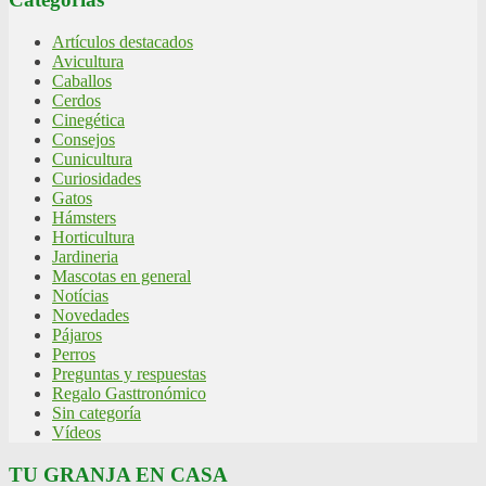
Artículos destacados
Avicultura
Caballos
Cerdos
Cinegética
Consejos
Cunicultura
Curiosidades
Gatos
Hámsters
Horticultura
Jardineria
Mascotas en general
Notícias
Novedades
Pájaros
Perros
Preguntas y respuestas
Regalo Gasttronómico
Sin categoría
Vídeos
TU GRANJA EN CASA