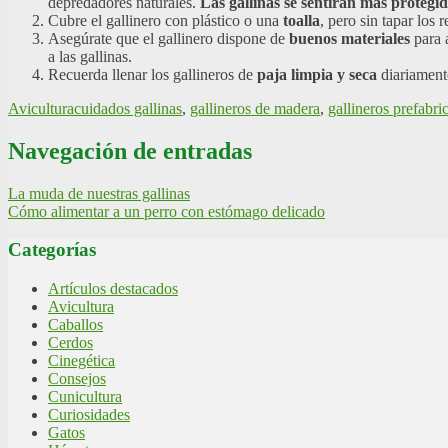
depredadores naturales.
Las gallinas se sentirán más protegida
Cubre el gallinero con plástico o una
toalla
, pero sin tapar los 
Asegúrate que el gallinero dispone de
buenos materiales
para a
a las gallinas.
Recuerda llenar los gallineros de
paja limpia y seca
diariamente
Avicultura
cuidados gallinas
,
gallineros de madera
,
gallineros prefabri
Navegación de entradas
La muda de nuestras gallinas
Cómo alimentar a un perro con estómago delicado
Categorías
Artículos destacados
Avicultura
Caballos
Cerdos
Cinegética
Consejos
Cunicultura
Curiosidades
Gatos