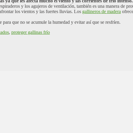
s ya que les afecta mucho el viento y las corrientes de frío intenso.
respiraderos y los agujeros de ventilación, también es una manera de prote
frontar los vientos y las fuertes lluvias. Los
gallineros de madera
ofrece
 para que no se acumule la humedad y evitar así que se resfríen.
cados
,
proteger gallinas frío