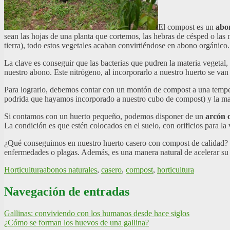
El compost es un
abon
sean las hojas de una planta que cortemos, las hebras de césped o las 
tierra), todo estos vegetales acaban convirtiéndose en abono orgánic
La clave es conseguir que las bacterias que pudren la materia vegetal,
nuestro abono. Este nitrógeno, al incorporarlo a nuestro huerto se va
Para lograrlo, debemos contar con un montón de compost a una tempe
podrida que hayamos incorporado a nuestro cubo de compost) y la mat
Si contamos con un huerto pequeño, podemos disponer de un
arcón 
La condición es que estén colocados en el suelo, con orificios para la 
¿Qué conseguimos en nuestro huerto casero con compost de calidad? 
enfermedades o plagas. Además, es una manera natural de acelerar su
Horticultura
abonos naturales
,
casero
,
compost
,
horticultura
Navegación de entradas
Gallinas: conviviendo con los humanos desde hace siglos
¿Cómo se forman los huevos de una gallina?