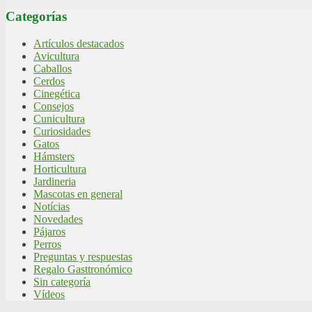
Categorías
Artículos destacados
Avicultura
Caballos
Cerdos
Cinegética
Consejos
Cunicultura
Curiosidades
Gatos
Hámsters
Horticultura
Jardineria
Mascotas en general
Notícias
Novedades
Pájaros
Perros
Preguntas y respuestas
Regalo Gasttronómico
Sin categoría
Vídeos