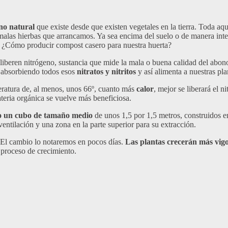
o natural
que existe desde que existen vegetales en la tierra. Toda aq
malas hierbas que arrancamos. Ya sea encima del suelo o de manera interna
o. ¿Cómo producir compost casero para nuestra huerta?
 liberen nitrógeno, sustancia que mide la mala o buena calidad del abon
n absorbiendo todos esos
nitratos y nitritos
y así alimenta a nuestras pla
ratura de, al menos, unos 66º, cuanto más
calor
, mejor se liberará el n
eria orgánica se vuelve más beneficiosa.
o un cubo de tamaño medio
de unos 1,5 por 1,5 metros, construidos en
ventilación y una zona en la parte superior para su extracción.
El cambio lo notaremos en pocos días.
Las plantas crecerán más vigo
 proceso de crecimiento.